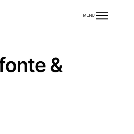
MENU
efonte &
ettons notre savoir-faire à votre service pour : créer