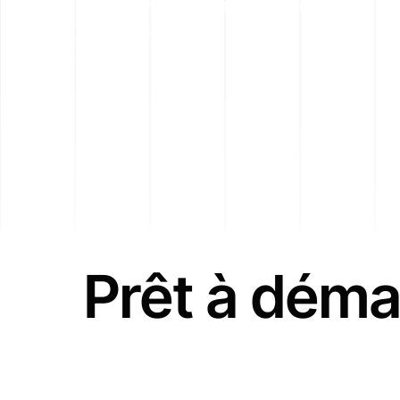
sites réalisés au compteur : preuve
de notre expertise.
Prêt à déma
Contactez-nous dès maintenant pour un échange de 30 minut