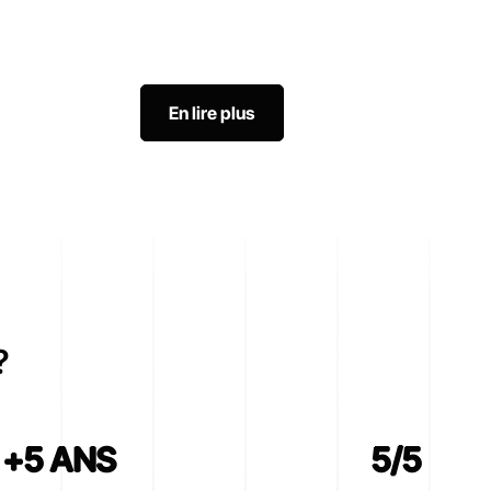
mises à jour, la sécurité, les améliorations
régulières et vous restez serein.
En lire plus
?
+5 ANS
5/5