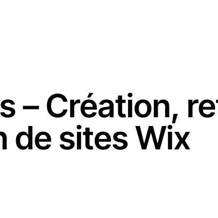
s – Création, r
n de sites Wix
tions Wix. Que vous soyez artisan, indépendant, TPE ou start-up, nous m
 de neuf, l’optimiser pour qu’il soit visible, et vous former à le gérer.
onnelle, facile à administrer, et qui attire réellement vos clients.