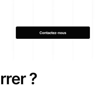
Partenaire Wix Legend – une reconnaissance officielle de
notre maîtrise de la plateforme
Contactez-nous
rrer ?
es gratuit. Nous discuterons de votre projet, de vos objectifs et vous obt