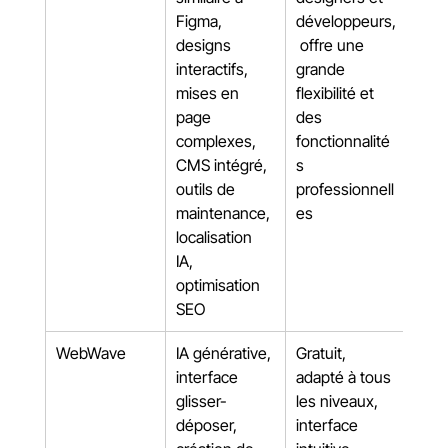
Figma, 
développeurs,
designs 
 offre une 
interactifs, 
grande 
mises en 
flexibilité et 
page 
des 
complexes, 
fonctionnalité
CMS intégré, 
s 
outils de 
professionnell
maintenance, 
es
localisation 
IA, 
optimisation 
SEO
WebWave
IA générative, 
Gratuit, 
interface 
adapté à tous 
glisser-
les niveaux, 
déposer, 
interface 