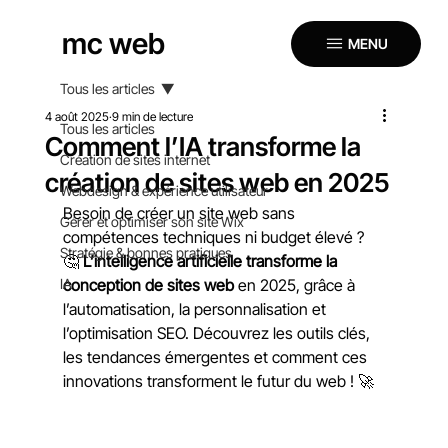
mc web
MENU
Tous les articles
4 août 2025
9 min de lecture
Tous les articles
Comment l’IA transforme la
Création de sites internet
création de sites web en 2025
Webdesign & expérience utilisateur
Besoin de créer un site web sans 
Gérer et optimiser son site Wix
compétences techniques ni budget élevé ? 
Stratégie & bonnes pratiques
🤔 
L’intelligence artificielle transforme la 
IA
conception de sites web
 en 2025, grâce à 
l’automatisation, la personnalisation et 
l’optimisation SEO. Découvrez les outils clés, 
les tendances émergentes et comment ces 
innovations transforment le futur du web ! 🚀